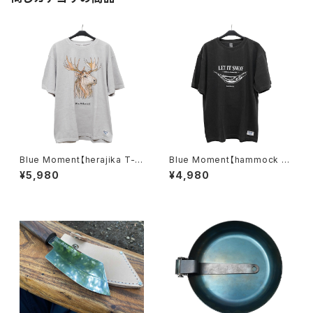
Blue Moment【herajika T-s
Blue Moment【hammock T-
hirt /Ice Gray】
shirt /Vintage Black】
¥5,980
¥4,980