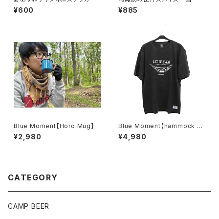
¥600
¥885
Blue Moment【Horo Mug】
Blue Moment【hammock T-
shirt /Vintage Black】
¥2,980
¥4,980
CATEGORY
CAMP BEER