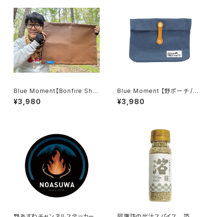
Blue Moment【Bonfire She
Blue Moment 【野ポーチ /
et】
M】
¥3,980
¥3,980
野あすわチャンネルステッカー
阿諏訪の出汁スパイス 箔